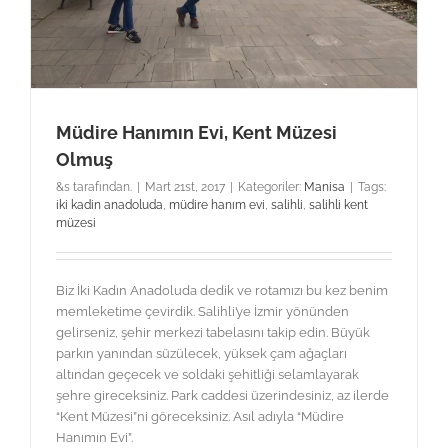
Müdire Hanımın Evi, Kent Müzesi
Olmuş
&s tarafından.
|
Mart 21st, 2017
|
Kategoriler:
Manisa
|
Tags:
iki kadin anadoluda
,
müdire hanım evi
,
salihli
,
salihli kent
müzesi
Biz İki Kadın Anadoluda dedik ve rotamızı bu kez benim
memleketime çevirdik. Salihli’ye İzmir yönünden
gelirseniz, şehir merkezi tabelasını takip edin. Büyük
parkın yanından süzülecek, yüksek çam ağaçları
altından geçecek ve soldaki şehitliği selamlayarak
şehre gireceksiniz. Park caddesi üzerindesiniz, az ilerde
“Kent Müzesi”ni göreceksiniz. Asıl adıyla “Müdire
Hanımın Evi”.